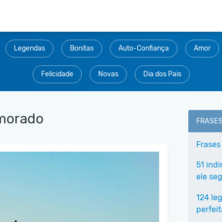
Legendas
Bonitas
Auto-Confiança
Amor
Felicidade
Novas
Dia dos Pais
amorado
FRASE
Frases
51 ind
ele seg
124 le
perfei