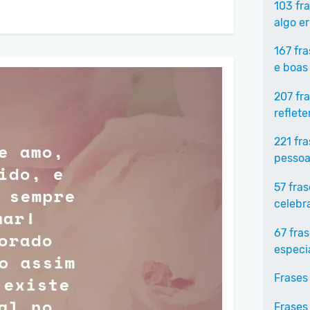
103 fr
algo e
167 fr
e boas
207 fr
reflet
221 fr
pessoa
57 fra
celebr
67 fra
especi
Frases
Frases