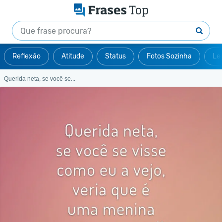
Reflexão
Atitude
Status
Fotos Sozinha
Le
Querida neta, se você se...