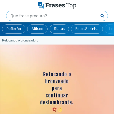
Reflexão
Atitude
Status
Fotos Sozinha
Le
Retocando o bronzeado...