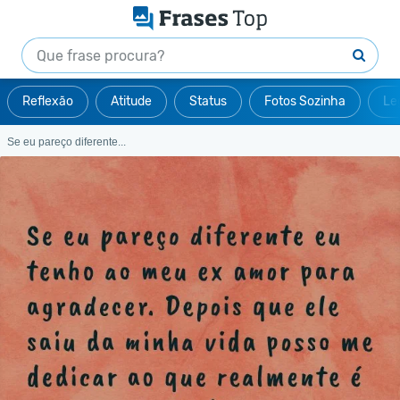
Reflexão
Atitude
Status
Fotos Sozinha
Le
Se eu pareço diferente...