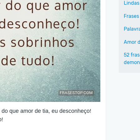
Lindas
Frases
Palavr
Amor d
52 fra
demons
do que amor de tia, eu desconheço!
o!