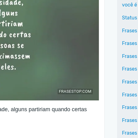
você é
Status
Frases 
Frases
Frases
Frases
Frases
Frases
Frases
ade, alguns partiriam quando certas
Frases 
Frases