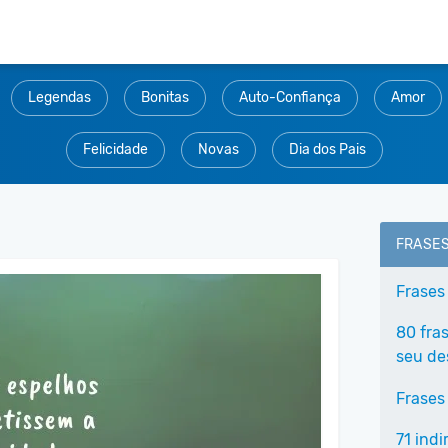
Legendas
Bonitas
Auto-Confiança
Amor
Felicidade
Novas
Dia dos Pais
FRASE
Frases
80 fra
seu de
Frases
71 ind