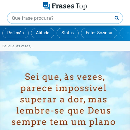
Reflexão
Atitude
Status
Fotos Sozinha
Le
Sei que, às vezes,...