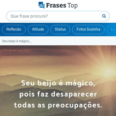
Reflexão
Atitude
Status
Fotos Sozinha
Le
Seu beijo é mágico,...