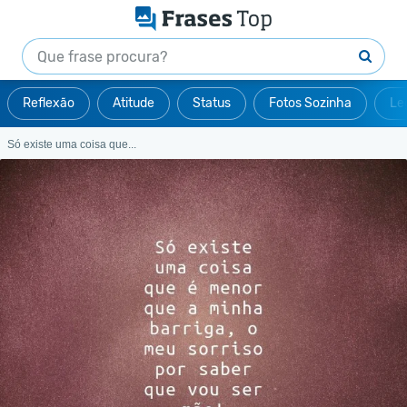
Reflexão
Atitude
Status
Fotos Sozinha
Le
Só existe uma coisa que...