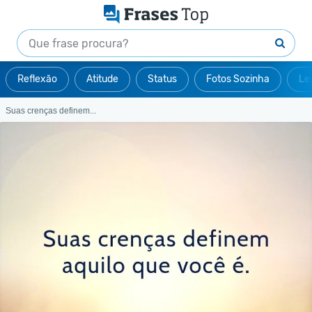
Reflexão
Atitude
Status
Fotos Sozinha
Le
Suas crenças definem...