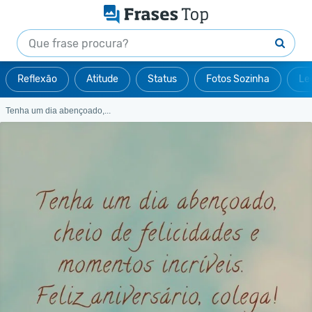
Reflexão
Atitude
Status
Fotos Sozinha
Le
Tenha um dia abençoado,...