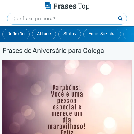
Reflexão
Atitude
Status
Fotos Sozinha
Le
Frases de Aniversário para Colega