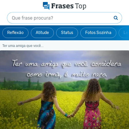
Reflexão
Atitude
Status
Fotos Sozinha
Le
Ter uma amiga que você...