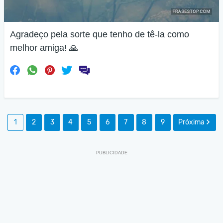
Agradeço pela sorte que tenho de tê-la como
melhor amiga! 🙏
1
2
3
4
5
6
7
8
9
Próxima