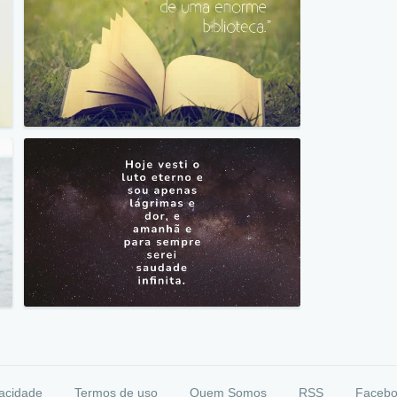
vacidade
Termos de uso
Quem Somos
RSS
Faceb