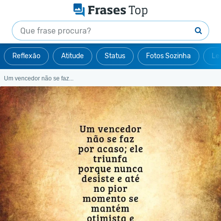
Reflexão
Atitude
Status
Fotos Sozinha
Le
Um vencedor não se faz...