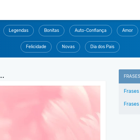
Legendas
Bonitas
Auto-Confiança
Amor
Felicidade
Novas
Dia dos Pais
..
FRASE
Frases
Frases