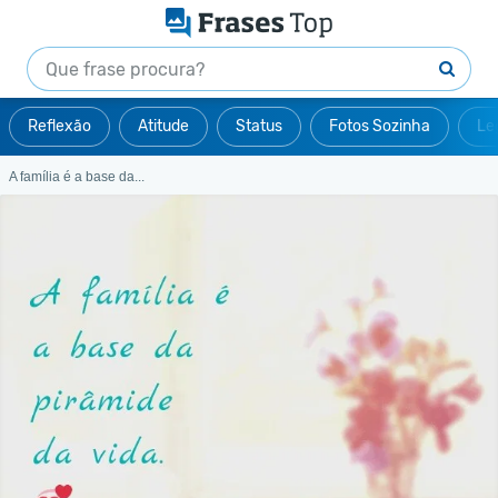
Reflexão
Atitude
Status
Fotos Sozinha
Le
A família é a base da...