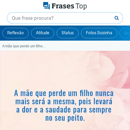
Reflexão
Atitude
Status
Fotos Sozinha
Le
A mãe que perde um filho...