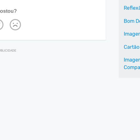
Reflex
ostou?
Bom D
Imagen
Cartão
Imagen
Compar