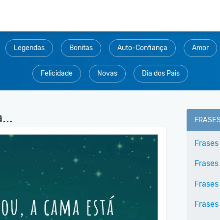
Legendas
Bonitas
Auto-Confiança
Amor
Felicidade
Novas
Dia dos Pais
...
FRASE
Frases
Frases
Frases
Frases