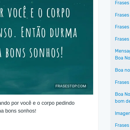
Frases
Frases
Frases
Frases
Mensag
Boa No
Boa no
Frases
Boa Noi
bom de
ando por você e o corpo pedindo
ha bons sonhos!
Imagen
Frases