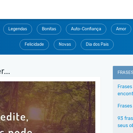
Legendas
Bonitas
Auto-Confiança
Amor
Felicidade
Novas
Dia dos Pais
...
FRASE
Frases
encontr
Frases
93 fra
seus o