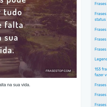
Frases
Frases
status
Frases
Frases
Frases
Legend
153 fr
fazer 
lta na sua vida.
Frases
Frases
Frases