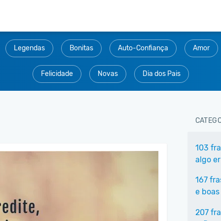
Legendas
Bonitas
Auto-Confiança
Amor
Felicidade
Novas
Dia dos Pais
CATEGO
103 fr
algo e
167 fr
e boas
207 fr