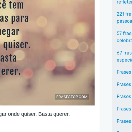
reflet
221 fr
pessoa
57 fra
celebr
67 fra
especi
Frases
Frases
Frases
Frases
gar onde quiser. Basta querer.
Frases