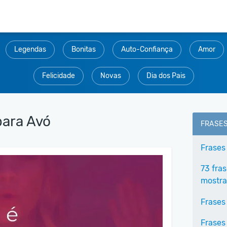
Legendas
Bonitas
Auto-Confiança
Amor
Felicidade
Novas
Dia dos Pais
para Avó
FRASE
Frases
73 fras
mostra
Frases
Frases