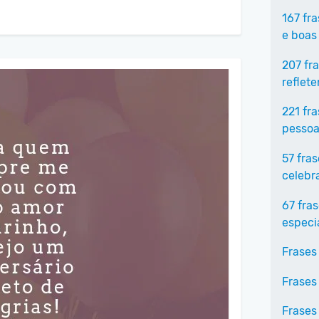
167 fr
e boas
207 fr
reflet
221 fr
pessoa
57 fra
celebr
67 fra
especi
Frases
Frases
Frases