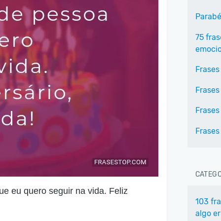
Parabé
75 fras
emocio
Frases
Frases
Frases
Frases
CATEGO
e eu quero seguir na vida. Feliz
103 fr
algo e