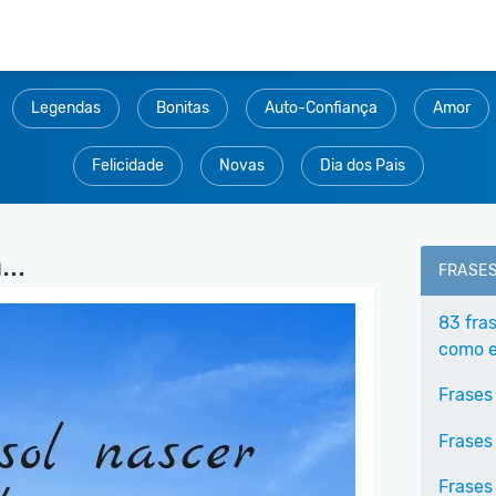
Legendas
Bonitas
Auto-Confiança
Amor
Felicidade
Novas
Dia dos Pais
..
FRASE
83 fra
como e
Frases
Frases
Frases