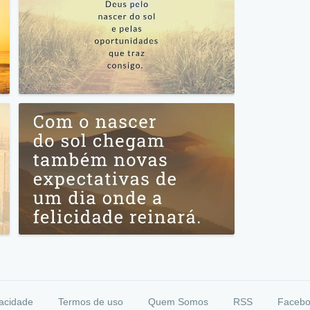
vacidade
Termos de uso
Quem Somos
RSS
Faceb