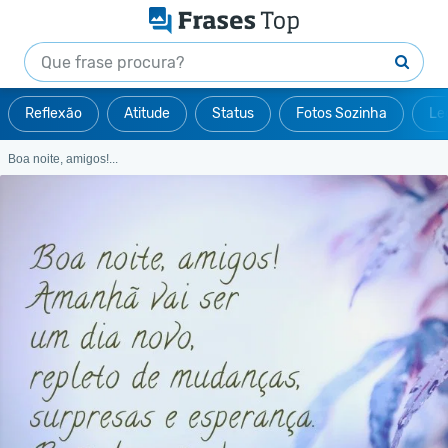
Reflexão
Atitude
Status
Fotos Sozinha
Le
Boa noite, amigos!...