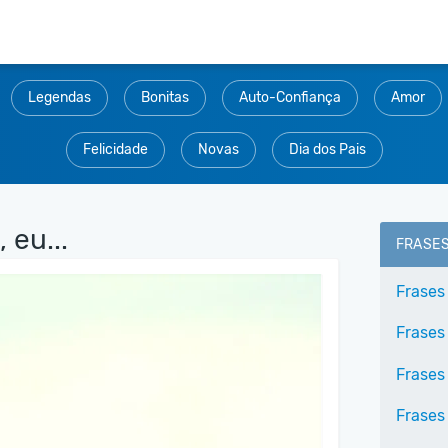
Legendas
Bonitas
Auto-Confiança
Amor
Felicidade
Novas
Dia dos Pais
 eu...
FRASE
Frases
Frases
Frases
Frases