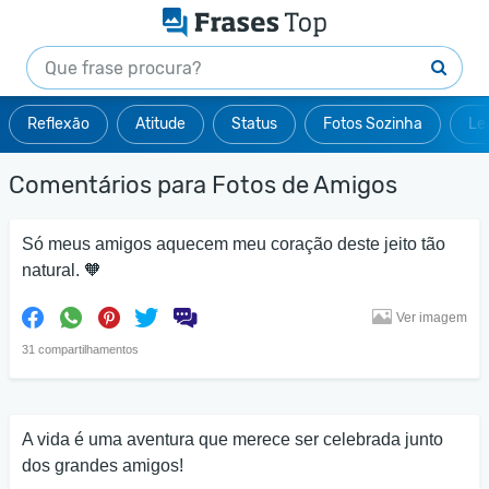
Reflexão
Atitude
Status
Fotos Sozinha
Le
Comentários para Fotos de Amigos
Só meus amigos aquecem meu coração deste jeito tão
natural. 🧡
Ver imagem
31 compartilhamentos
A vida é uma aventura que merece ser celebrada junto
dos grandes amigos!