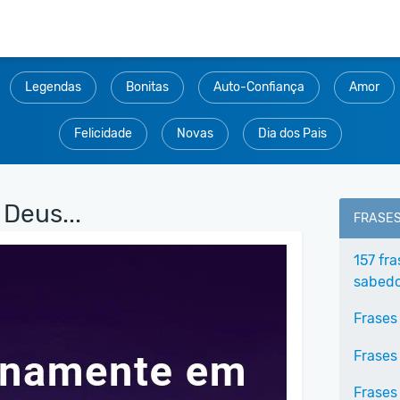
Legendas
Bonitas
Auto-Confiança
Amor
Felicidade
Novas
Dia dos Pais
Deus...
FRASE
157 fr
sabedo
Frases
Frases
Frases 