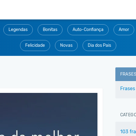
Legendas
Bonitas
Auto-Confiança
Amor
Felicidade
Novas
Dia dos Pais
FRASE
Frases
CATEGO
103 fr