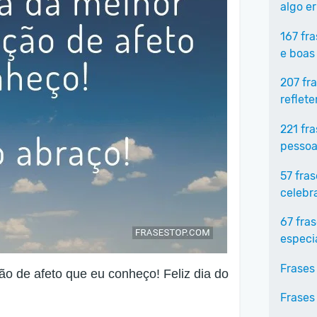
algo e
167 fr
e boas
207 fr
reflet
221 fr
pessoa
57 fra
celebr
67 fra
especi
Frases
o de afeto que eu conheço! Feliz dia do
Frases