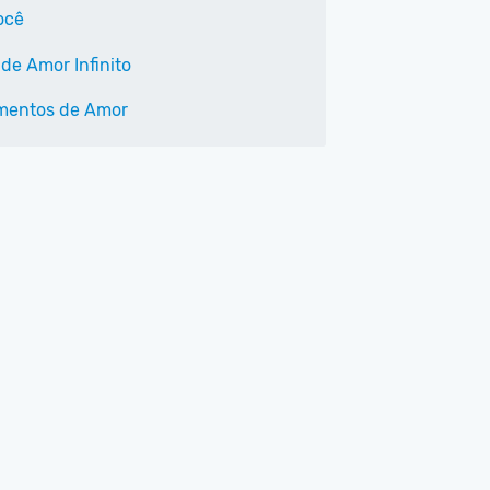
ocê
de Amor Infinito
mentos de Amor