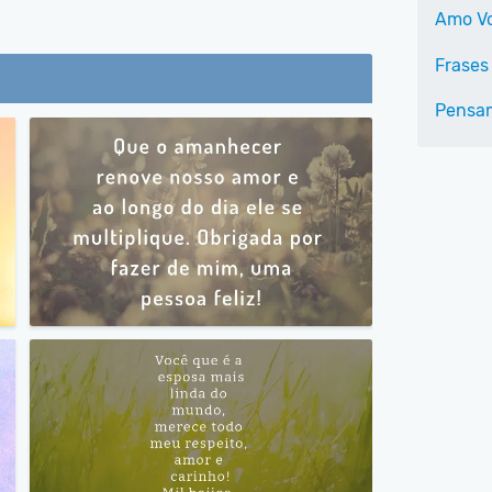
Amo V
Frases 
Pensa