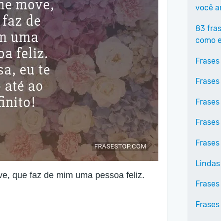
você 
83 fra
como e
Frases
Frases
Frases
Frases
Frases
Lindas
e, que faz de mim uma pessoa feliz.
Frases
Frases