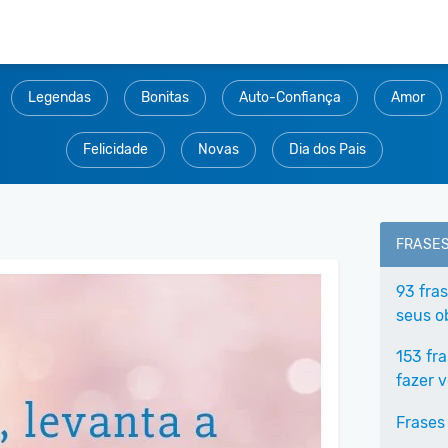
Legendas
Bonitas
Auto-Confiança
Amor
Felicidade
Novas
Dia dos Pais
FRASE
93 fra
seus o
153 fr
fazer 
Frases