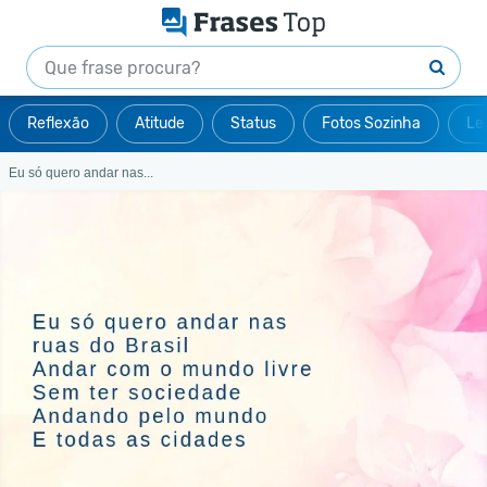
Reflexão
Atitude
Status
Fotos Sozinha
Le
Eu só quero andar nas...