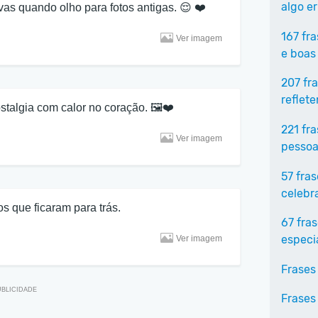
algo e
as quando olho para fotos antigas. 😌 ❤️
167 fr
Ver imagem
e boas
207 fr
reflet
ostalgia com calor no coração. 🖼❤
221 fr
Ver imagem
pessoa
57 fra
celebr
 que ficaram para trás.
67 fra
especi
Ver imagem
Frases
Frases