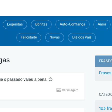
Legendas
Bonitas
Auto-Confiança
Amor
Felicidade
Novas
Dia dos Pais
gas
FRASE
Frases
que o passado valeu a pena. 😊
Ver imagem
CATEGO
103 fr