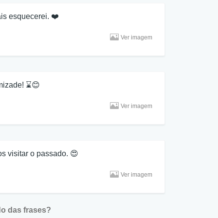
is esquecerei. ❤️
Ver imagem
amizade! ⌛😊
Ver imagem
 visitar o passado. 😍
Ver imagem
o das frases?