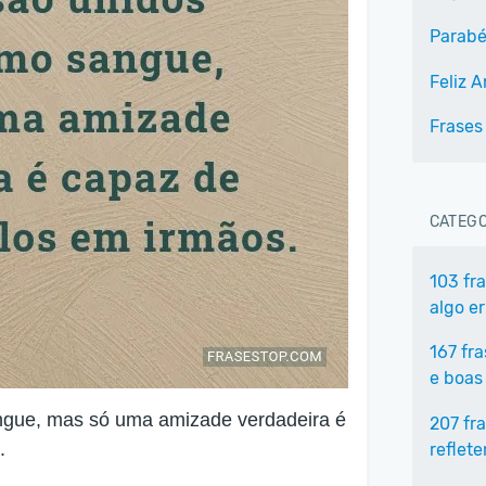
Parabé
Feliz A
Frases
CATEGO
103 fr
algo e
167 fr
e boas
ngue, mas só uma amizade verdadeira é
207 fr
.
reflet