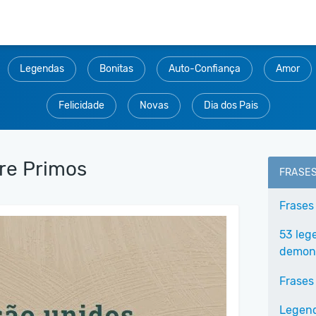
Legendas
Bonitas
Auto-Confiança
Amor
Felicidade
Novas
Dia dos Pais
re Primos
FRASE
Frases
53 leg
demons
Frases
Legend