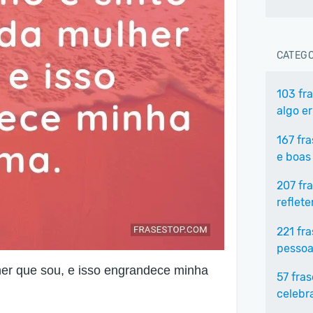
CATEGO
103 fr
algo e
167 fr
e boas
207 fr
reflet
221 fr
pessoa
er que sou, e isso engrandece minha
57 fra
celebr