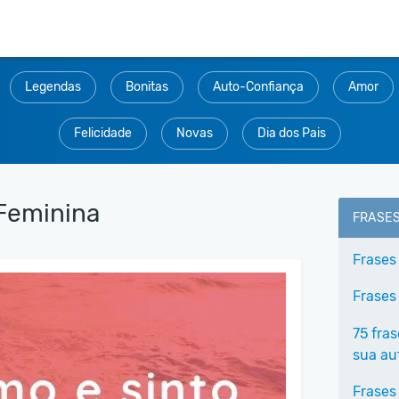
Legendas
Bonitas
Auto-Confiança
Amor
Felicidade
Novas
Dia dos Pais
Feminina
FRASE
Frases
Frases
75 fra
sua au
Frases