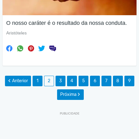
O nosso caráter é o resultado da nossa conduta.
Aristóteles
Anterior
1
2
3
4
5
6
7
8
9
Próxima