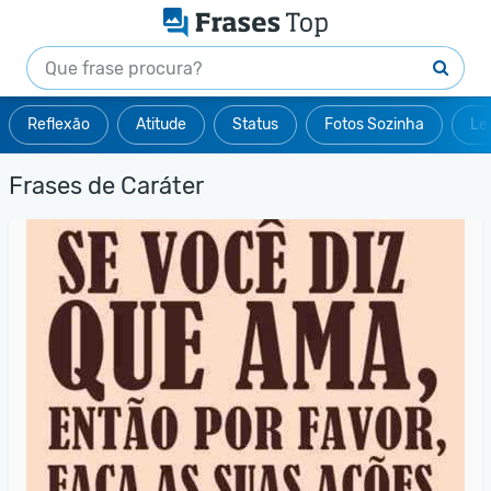
Reflexão
Atitude
Status
Fotos Sozinha
Le
Frases de Caráter