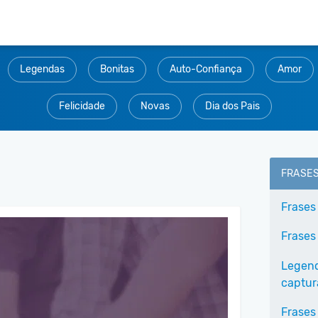
Legendas
Bonitas
Auto-Confiança
Amor
Felicidade
Novas
Dia dos Pais
FRASE
Frases
Frases
Legend
captur
Frases 