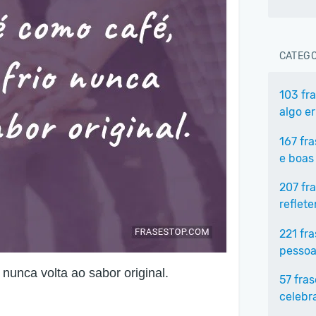
CATEGO
103 fr
algo e
167 fr
e boas
207 fr
reflet
221 fr
pessoa
nunca volta ao sabor original.
57 fra
celebr