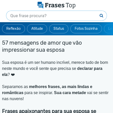
Reflexão
Atitude
Status
Fotos Sozinha
Le
57 mensagens de amor que vão
impressionar sua esposa
Sua esposa é um ser humano incrível, merece tudo de bom
neste mundo e você sente que precisa se
declarar para
ela
? ❤️
Separamos as
melhores frases, as mais lindas e
românticas
para se inspirar.
Sua cara metade
vai se sentir
nas nuvens!
Frases apaixonantes para sua esposa se