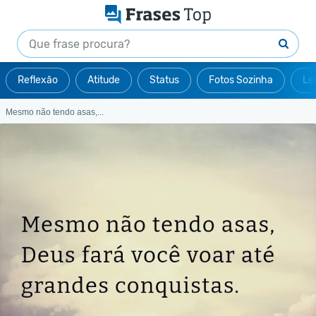
Reflexão
Atitude
Status
Fotos Sozinha
Le
Mesmo não tendo asas,...