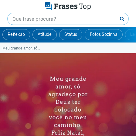
Reflexão
Atitude
Status
Fotos Sozinha
Le
Meu grande amor, só...