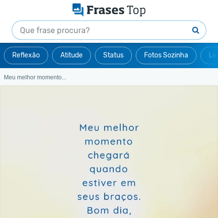
Reflexão
Atitude
Status
Fotos Sozinha
Le
Meu melhor momento...