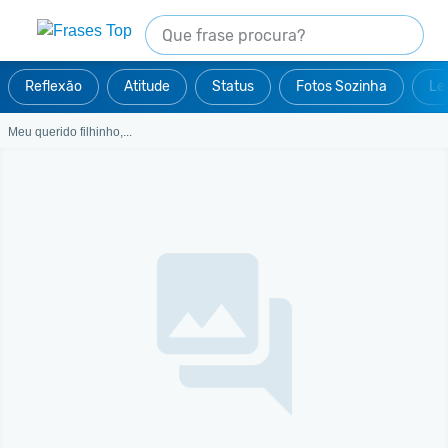
Reflexão
Atitude
Status
Fotos Sozinha
Le
Meu querido filhinho,...