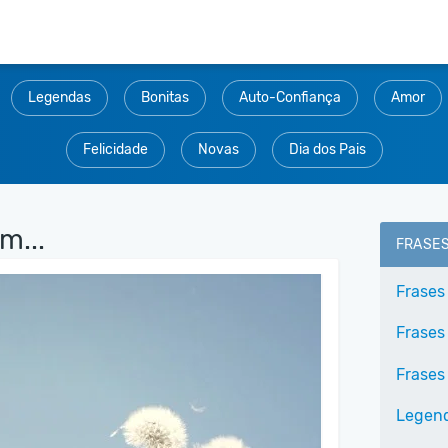
Legendas
Bonitas
Auto-Confiança
Amor
Felicidade
Novas
Dia dos Pais
m...
FRASE
Frases
Frases
Frases
Legend