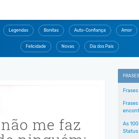
Legendas
Bonitas
Auto-Confiança
Amor
Felicidade
Novas
Dia dos Pais
FRASE
Frases
Frases
encontr
As 100
Status