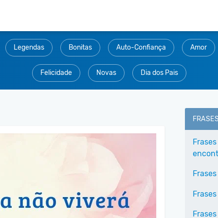
Legendas
Bonitas
Auto-Confiança
Amor
Felicidade
Novas
Dia dos Pais
FRASE
Frases
encontr
Frases
Frases
Frases