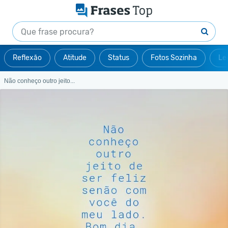
Reflexão
Atitude
Status
Fotos Sozinha
Le
Não conheço outro jeito...