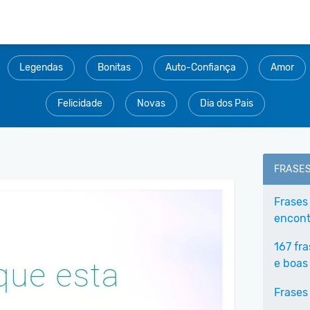
Legendas
Bonitas
Auto-Confiança
Amor
Felicidade
Novas
Dia dos Pais
FRASE
Frases
encontr
167 fr
e boas
Frases