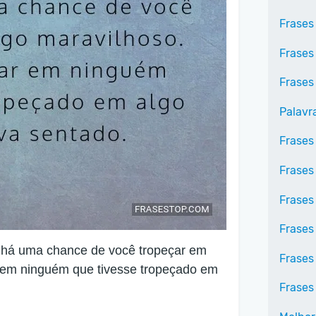
Frases
Frases
Frases
Palavr
Frases
Frases
Frases
Frases
e há uma chance de você tropeçar em
Frases
r em ninguém que tivesse tropeçado em
Frases