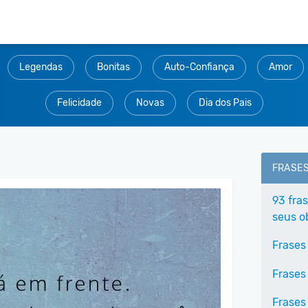
Legendas
Bonitas
Auto-Confiança
Amor
Felicidade
Novas
Dia dos Pais
FRASE
93 fra
seus o
Frases
Frases
Frases