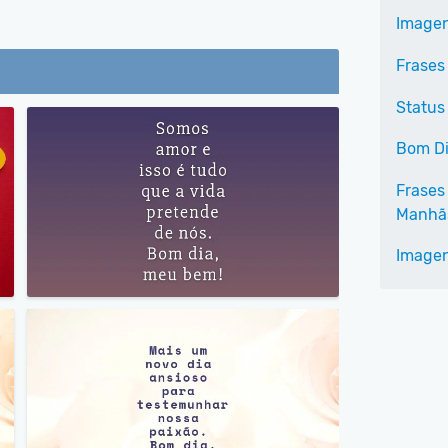
Imagen
Frases
Status
Bom Di
Frases
Manhã
Imagen