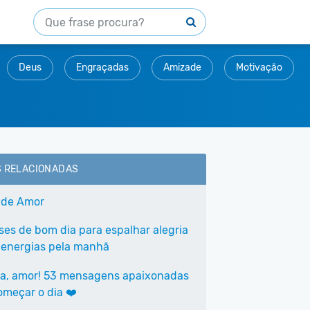
Deus
Engraçadas
Amizade
Motivação
S RELACIONADAS
 de Amor
ases de bom dia para espalhar alegria
 energias pela manhã
a, amor! 53 mensagens apaixonadas
omeçar o dia ❤️