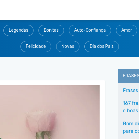
Legendas
Bonitas
Auto-Confiança
Amor
Felicidade
Novas
Dia dos Pais
FRASE
Frases
167 fr
e boas
Bom di
para c