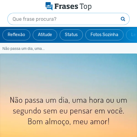
Reflexão
Atitude
Status
Fotos Sozinha
Le
Não passa um dia, uma...